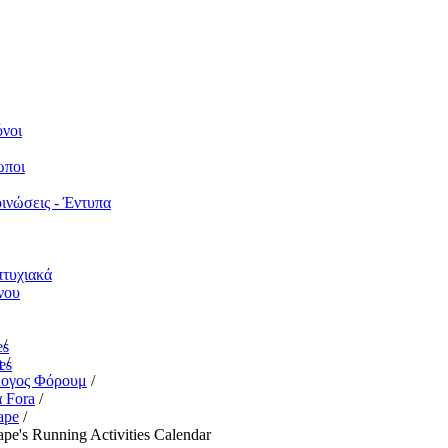
νοι
ωποι
ινώσεις - Έντυπα
τυχιακά
νου
/
es
m
/
es
ογος Φόρουμ
/
ά Fora
/
ape
/
pe's Running Activities Calendar