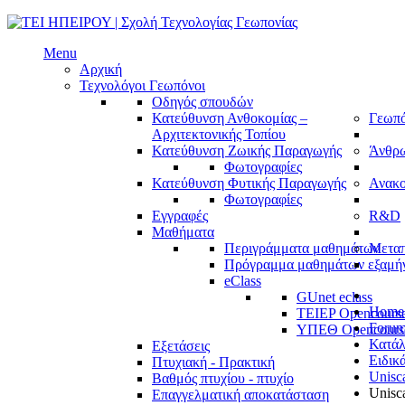
Menu
Αρχική
Τεχνολόγοι Γεωπόνοι
Οδηγός σπουδών
Κατεύθυνση Ανθοκομίας –
Γεωπό
Αρχιτεκτονικής Τοπίου
Κατεύθυνση Ζωικής Παραγωγής
Άνθρ
Φωτογραφίες
Κατεύθυνση Φυτικής Παραγωγής
Ανακο
Φωτογραφίες
Εγγραφές
R&D
Μαθήματα
Περιγράμματα μαθημάτων
Μεταπ
Πρόγραμμα μαθημάτων εξαμή
eClass
GUnet eclass
Home
TEIEP Opencours
Foru
ΥΠΕΘ Opencours
Κατάλ
Εξετάσεις
Ειδικ
Πτυχιακή - Πρακτική
Unisc
Βαθμός πτυχίου - πτυχίο
Unisca
Επαγγελματική αποκατάσταση