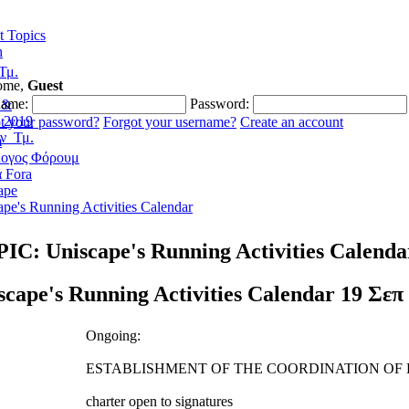
t Topics
h
Τμ.
ome,
Guest
name:
Password:
 &
_2019
t your password?
Forgot your username?
Create an account
ν_Τμ.
m
ογος Φόρουμ
ά Fora
ape
pe's Running Activities Calendar
IC: Uniscape's Running Activities Calenda
scape's Running Activities Calendar
19 Σεπ
Ongoing:
ESTABLISHMENT OF THE COORDINATION OF
charter open to signatures