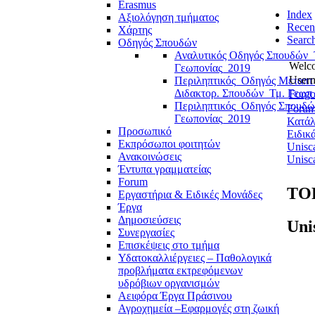
Erasmus
Index
Αξιολόγηση τμήματος
Recen
Χάρτης
Searc
Οδηγός Σπουδών
Αναλυτικός Οδηγός Σπουδών_
Welc
Γεωπονίας_2019
User
Περιληπτικός_Οδηγός Μεταπτ
Διδακτορ. Σπουδών_Τμ. Γεωπ
Forgo
Περιληπτικός_Οδηγός Σπουδώ
Foru
Γεωπονίας_2019
Κατάλ
Προσωπικό
Ειδικ
Εκπρόσωποι φοιτητών
Unisc
Ανακοινώσεις
Unisca
Έντυπα γραμματείας
Forum
TOP
Εργαστήρια & Ειδικές Μονάδες
Έργα
Δημοσιεύσεις
Uni
Συνεργασίες
Επισκέψεις στο τμήμα
Υδατοκαλλιέργειες – Παθολογικά
προβλήματα εκτρεφόμενων
υδρόβιων οργανισμών
Αειφόρα Έργα Πράσινου
Αγροχημεία –Εφαρμογές στη ζωική