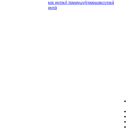
και φυτική παραγωγή/φαρμακευτικά
φυτά