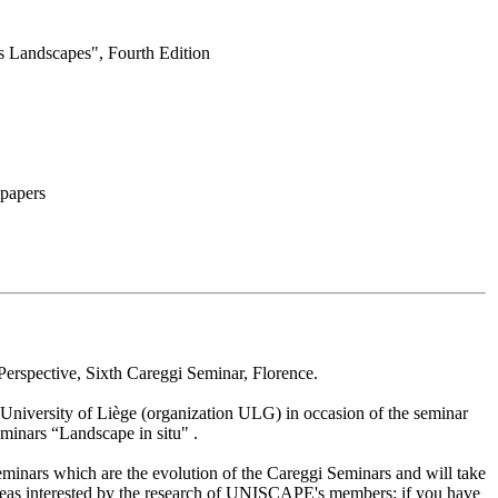
 Landscapes", Fourth Edition
 papers
rspective, Sixth Careggi Seminar, Florence.
 University of Liège (organization ULG) in occasion of the seminar
minars “Landscape in situ" .
Seminars which are the evolution of the Careggi Seminars and will take
reas interested by the research of UNISCAPE's members: if you have