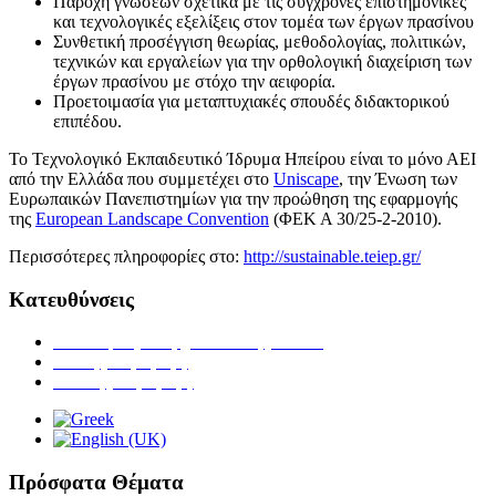
Παροχή γνώσεων σχετικά με τις σύγχρονες επιστημονικές
και τεχνολογικές εξελίξεις στον τομέα των έργων πρασίνου
Συνθετική προσέγγιση θεωρίας, μεθοδολογίας, πολιτικών,
τεχνικών και εργαλείων για την ορθολογική διαχείριση των
έργων πρασίνου με στόχο την αειφορία.
Προετοιμασία για μεταπτυχιακές σπουδές διδακτορικού
επιπέδου.
To Τεχνολογικό Εκπαιδευτικό Ίδρυμα Ηπείρου είναι το μόνο ΑΕΙ
από την Ελλάδα που συμμετέχει στο
Uniscape
, την Ένωση των
Ευρωπαικών Πανεπιστημίων για την προώθηση της εφαρμογής
της
European Landscape Convention
(ΦΕΚ Α 30/25-2-2010).
Περισσότερες πληροφορίες στο:
http://sustainable.teiep.gr/
Κατευθύνσεις
Ανθοκομίας & Αρχιτεκτονικής Τοπίου
Ζωικής Παραγωγής
Φυτικής Παραγωγής
Πρόσφατα Θέματα