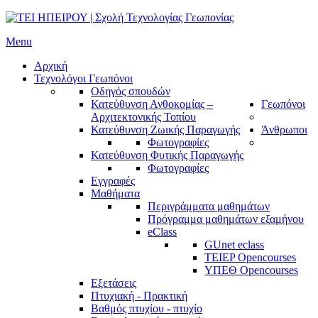
Menu
Αρχική
Τεχνολόγοι Γεωπόνοι
Οδηγός σπουδών
Κατεύθυνση Ανθοκομίας –
Γεωπόνοι
Αρχιτεκτονικής Τοπίου
Κατεύθυνση Ζωικής Παραγωγής
Άνθρωποι
Φωτογραφίες
Κατεύθυνση Φυτικής Παραγωγής
Φωτογραφίες
Εγγραφές
Μαθήματα
Περιγράμματα μαθημάτων
Πρόγραμμα μαθημάτων εξαμήνου
eClass
GUnet eclass
TEIEP Opencourses
ΥΠΕΘ Opencourses
Εξετάσεις
Πτυχιακή - Πρακτική
Βαθμός πτυχίου - πτυχίο