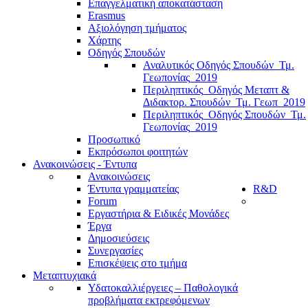
Επαγγελματική αποκατάσταση
Erasmus
Αξιολόγηση τμήματος
Χάρτης
Οδηγός Σπουδών
Αναλυτικός Οδηγός Σπουδών_Τμ.
Γεωπονίας_2019
Περιληπτικός_Οδηγός Μεταπτ &
Διδακτορ. Σπουδών_Τμ. Γεωπ_2019
Περιληπτικός_Οδηγός Σπουδών_Τμ.
Γεωπονίας_2019
Προσωπικό
Εκπρόσωποι φοιτητών
Ανακοινώσεις - Έντυπα
Ανακοινώσεις
Έντυπα γραμματείας
R&D
Forum
Εργαστήρια & Ειδικές Μονάδες
Έργα
Δημοσιεύσεις
Συνεργασίες
Επισκέψεις στο τμήμα
Μεταπτυχιακά
Υδατοκαλλιέργειες – Παθολογικά
προβλήματα εκτρεφόμενων