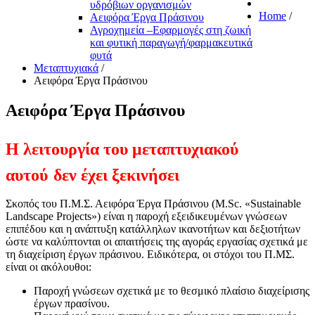
υδρόβιων οργανισμών
Home
/
Αειφόρα Έργα Πράσινου
Αγροχημεία –Εφαρμογές στη ζωική
και φυτική παραγωγή/φαρμακευτικά
φυτά
Μεταπτυχιακά
/
Αειφόρα Έργα Πράσινου
Αειφόρα Έργα Πράσινου
Η λειτουργία του μεταπτυχιακού
αυτού
δεν έχει ξεκινήσει
Σκοπός του Π.Μ.Σ. Αειφόρα Έργα Πράσινου (M.Sc. «Sustainable
Landscape Projects») είναι η παροχή εξειδικευμένων γνώσεων
επιπέδου και η ανάπτυξη κατάλληλων ικανοτήτων και δεξιοτήτων
ώστε να καλύπτονται οι απαιτήσεις της αγοράς εργασίας σχετικά με
τη διαχείριση έργων πράσινου. Ειδικότερα, οι στόχοι του Π.ΜΣ.
είναι οι ακόλουθοι:
Παροχή γνώσεων σχετικά με το θεσμικό πλαίσιο διαχείρισης
έργων πρασίνου.