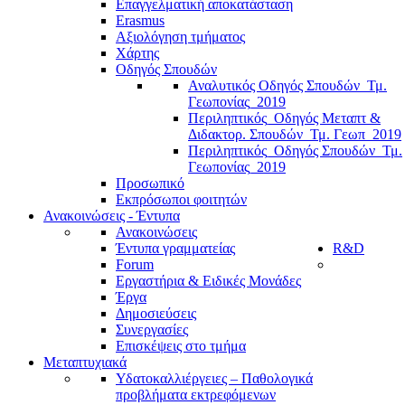
Επαγγελματική αποκατάσταση
Erasmus
Αξιολόγηση τμήματος
Χάρτης
Οδηγός Σπουδών
Αναλυτικός Οδηγός Σπουδών_Τμ.
Γεωπονίας_2019
Περιληπτικός_Οδηγός Μεταπτ &
Διδακτορ. Σπουδών_Τμ. Γεωπ_2019
Περιληπτικός_Οδηγός Σπουδών_Τμ.
Γεωπονίας_2019
Προσωπικό
Εκπρόσωποι φοιτητών
Ανακοινώσεις - Έντυπα
Ανακοινώσεις
Έντυπα γραμματείας
R&D
Forum
Εργαστήρια & Ειδικές Μονάδες
Έργα
Δημοσιεύσεις
Συνεργασίες
Επισκέψεις στο τμήμα
Μεταπτυχιακά
Υδατοκαλλιέργειες – Παθολογικά
προβλήματα εκτρεφόμενων