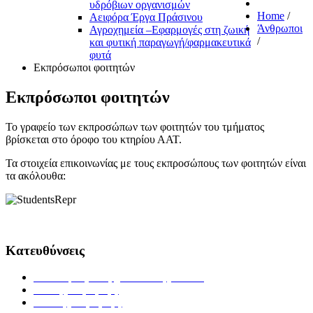
υδρόβιων οργανισμών
Home
/
Αειφόρα Έργα Πράσινου
Άνθρωποι
Αγροχημεία –Εφαρμογές στη ζωική
/
και φυτική παραγωγή/φαρμακευτικά
φυτά
Εκπρόσωποι φοιτητών
Εκπρόσωποι φοιτητών
Το γραφείο των εκπροσώπων των φοιτητών του τμήματος
βρίσκεται στο όροφο του κτηρίου ΑΑΤ.
Τα στοιχεία επικοινωνίας με τους εκπροσώπους των φοιτητών είναι
τα ακόλουθα:
Κατευθύνσεις
Ανθοκομίας & Αρχιτεκτονικής Τοπίου
Ζωικής Παραγωγής
Φυτικής Παραγωγής