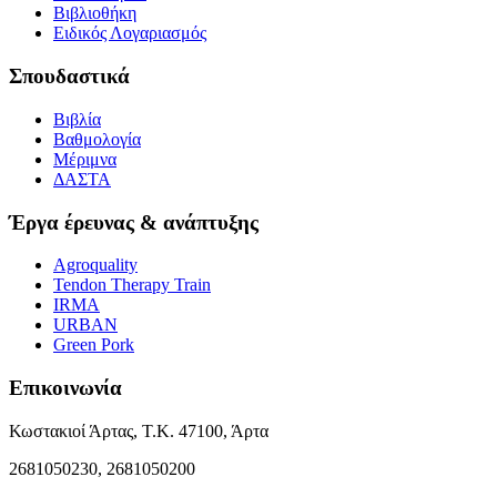
Βιβλιοθήκη
Eιδικός Λογαριασμός
Σπουδαστικά
Βιβλία
Βαθμολογία
Μέριμνα
ΔΑΣΤΑ
Έργα έρευνας & ανάπτυξης
Agroquality
Tendon Therapy Train
IRMA
URBAN
Green Pork
Επικοινωνία
Κωστακιοί Άρτας, Τ.Κ. 47100, Άρτα
2681050230, 2681050200