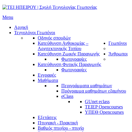
Menu
Αρχική
Τεχνολόγοι Γεωπόνοι
Οδηγός σπουδών
Κατεύθυνση Ανθοκομίας –
Γεωπόνοι
Αρχιτεκτονικής Τοπίου
Κατεύθυνση Ζωικής Παραγωγής
Άνθρωποι
Φωτογραφίες
Κατεύθυνση Φυτικής Παραγωγής
Φωτογραφίες
Εγγραφές
Μαθήματα
Περιγράμματα μαθημάτων
Πρόγραμμα μαθημάτων εξαμήνου
eClass
GUnet eclass
TEIEP Opencourses
ΥΠΕΘ Opencourses
Εξετάσεις
Πτυχιακή - Πρακτική
Βαθμός πτυχίου - πτυχίο