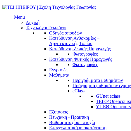
Menu
Αρχική
Τεχνολόγοι Γεωπόνοι
Οδηγός σπουδών
Κατεύθυνση Ανθοκομίας –
Αρχιτεκτονικής Τοπίου
Κατεύθυνση Ζωικής Παραγωγής
Φωτογραφίες
Κατεύθυνση Φυτικής Παραγωγής
Φωτογραφίες
Εγγραφές
Μαθήματα
Περιγράμματα μαθημάτων
Πρόγραμμα μαθημάτων εξαμή
eClass
GUnet eclass
TEIEP Opencours
ΥΠΕΘ Opencours
Εξετάσεις
Πτυχιακή - Πρακτική
Βαθμός πτυχίου - πτυχίο
Επαγγελματική αποκατάσταση