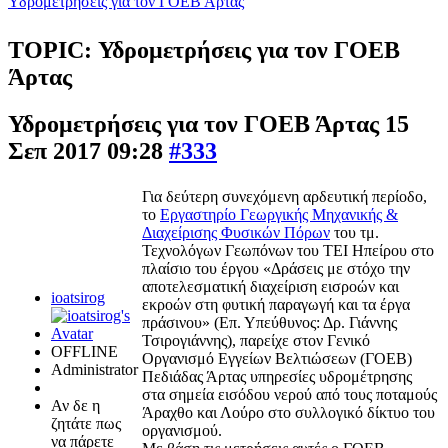
Υδρομετρήσεις για τον ΓΟΕΒ Άρτας
TOPIC: Υδρομετρήσεις για τον ΓΟΕΒ
Άρτας
Υδρομετρήσεις για τον ΓΟΕΒ Άρτας
15
Σεπ 2017 09:28
#333
Για δεύτερη συνεχόμενη αρδευτική περίοδο,
το
Εργαστηρίο Γεωργικής Μηχανικής &
Διαχείρισης Φυσικών Πόρων
του τμ.
Τεχνολόγων Γεωπόνων του ΤΕΙ Ηπείρου στο
πλαίσιο του έργου «Δράσεις με στόχο την
αποτελεσματική διαχείριση εισροών και
ioatsirog
εκροών στη φυτική παραγωγή και τα έργα
πράσινου» (Επ. Υπεύθυνος: Δρ. Γιάννης
Τσιρογιάννης), παρείχε στον Γενικό
OFFLINE
Οργανισμό Εγγείων Βελτιώσεων (ΓΟΕΒ)
Administrator
Πεδιάδας Άρτας υπηρεσίες υδρομέτρησης
στα σημεία εισόδου νερού από τους ποταμούς
Αν δε η
Άραχθο και Λούρο στο συλλογικό δίκτυο του
ζητάτε πως
οργανισμού.
να πάρετε