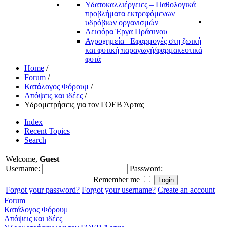
Υδατοκαλλιέργειες – Παθολογικά
προβλήματα εκτρεφόμενων
υδρόβιων οργανισμών
Αειφόρα Έργα Πράσινου
Αγροχημεία –Εφαρμογές στη ζωική
και φυτική παραγωγή/φαρμακευτικά
φυτά
Home
/
Forum
/
Κατάλογος Φόρουμ
/
Απόψεις και ιδέες
/
Υδρομετρήσεις για τον ΓΟΕΒ Άρτας
Index
Recent Topics
Search
Welcome,
Guest
Username:
Password:
Remember me
Forgot your password?
Forgot your username?
Create an account
Forum
Κατάλογος Φόρουμ
Απόψεις και ιδέες