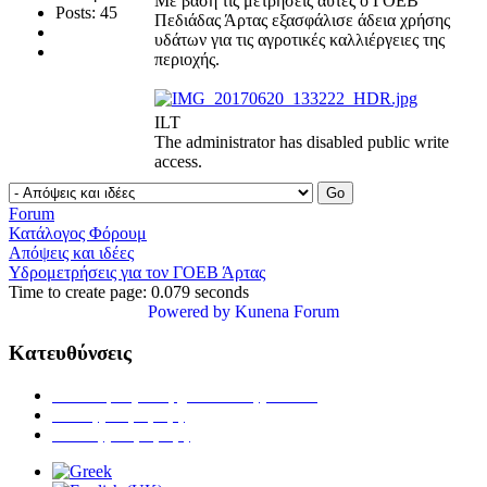
Με βάση τις μετρήσεις αυτές ο ΓΟΕΒ
Posts: 45
Πεδιάδας Άρτας εξασφάλισε άδεια χρήσης
υδάτων για τις αγροτικές καλλιέργειες της
περιοχής.
ILT
The administrator has disabled public write
access.
Forum
Κατάλογος Φόρουμ
Απόψεις και ιδέες
Υδρομετρήσεις για τον ΓΟΕΒ Άρτας
Time to create page: 0.079 seconds
Powered by
Kunena Forum
Κατευθύνσεις
Ανθοκομίας & Αρχιτεκτονικής Τοπίου
Ζωικής Παραγωγής
Φυτικής Παραγωγής