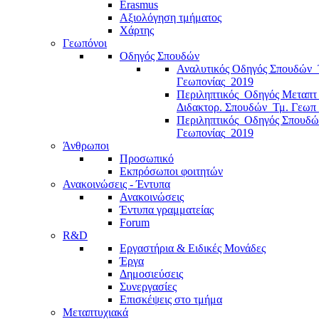
Erasmus
Αξιολόγηση τμήματος
Χάρτης
Γεωπόνοι
Οδηγός Σπουδών
Αναλυτικός Οδηγός Σπουδών_
Γεωπονίας_2019
Περιληπτικός_Οδηγός Μεταπτ
Διδακτορ. Σπουδών_Τμ. Γεωπ
Περιληπτικός_Οδηγός Σπουδώ
Γεωπονίας_2019
Άνθρωποι
Προσωπικό
Εκπρόσωποι φοιτητών
Ανακοινώσεις - Έντυπα
Ανακοινώσεις
Έντυπα γραμματείας
Forum
R&D
Εργαστήρια & Ειδικές Μονάδες
Έργα
Δημοσιεύσεις
Συνεργασίες
Επισκέψεις στο τμήμα
Μεταπτυχιακά