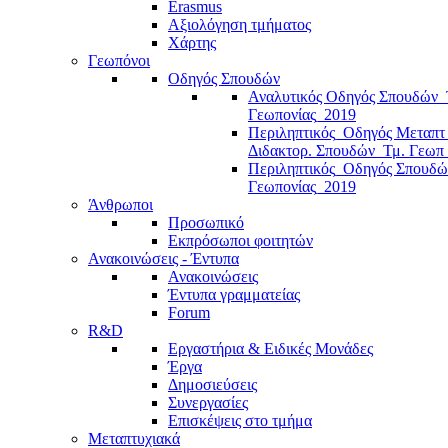
Erasmus
Αξιολόγηση τμήματος
Χάρτης
Γεωπόνοι
Οδηγός Σπουδών
Αναλυτικός Οδηγός Σπουδών_
Γεωπονίας_2019
Περιληπτικός_Οδηγός Μεταπτ
Διδακτορ. Σπουδών_Τμ. Γεωπ
Περιληπτικός_Οδηγός Σπουδώ
Γεωπονίας_2019
Άνθρωποι
Προσωπικό
Εκπρόσωποι φοιτητών
Ανακοινώσεις - Έντυπα
Ανακοινώσεις
Έντυπα γραμματείας
Forum
R&D
Εργαστήρια & Ειδικές Μονάδες
Έργα
Δημοσιεύσεις
Συνεργασίες
Επισκέψεις στο τμήμα
Μεταπτυχιακά