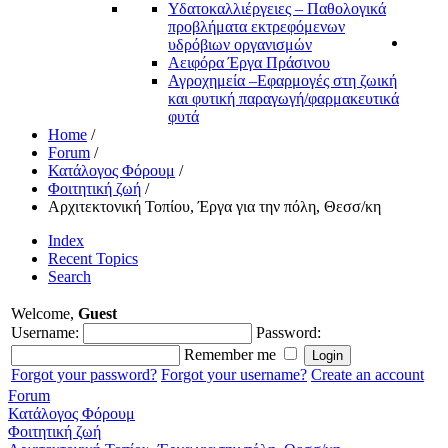
Υδατοκαλλιέργειες – Παθολογικά
προβλήματα εκτρεφόμενων
υδρόβιων οργανισμών
Αειφόρα Έργα Πράσινου
Αγροχημεία –Εφαρμογές στη ζωική
και φυτική παραγωγή/φαρμακευτικά
φυτά
Home
/
Forum
/
Κατάλογος Φόρουμ
/
Φοιτητική ζωή
/
Αρχιτεκτονική Τοπίου, Έργα για την πόλη, Θεσσ/κη
Index
Recent Topics
Search
Welcome,
Guest
Username:
Password:
Remember me
Forgot your password?
Forgot your username?
Create an account
Forum
Κατάλογος Φόρουμ
Φοιτητική ζωή