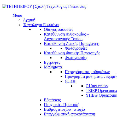
Menu
Αρχική
Τεχνολόγοι Γεωπόνοι
Οδηγός σπουδών
Κατεύθυνση Ανθοκομίας –
Αρχιτεκτονικής Τοπίου
Κατεύθυνση Ζωικής Παραγωγής
Φωτογραφίες
Κατεύθυνση Φυτικής Παραγωγής
Φωτογραφίες
Εγγραφές
Μαθήματα
Περιγράμματα μαθημάτων
Πρόγραμμα μαθημάτων εξαμή
eClass
GUnet eclass
TEIEP Opencours
ΥΠΕΘ Opencours
Εξετάσεις
Πτυχιακή - Πρακτική
Βαθμός πτυχίου - πτυχίο
Επαγγελματική αποκατάσταση