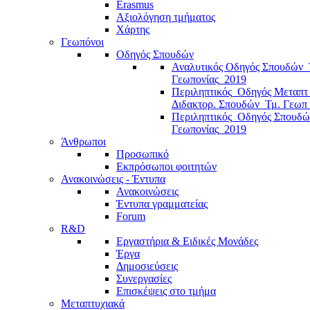
Erasmus
Αξιολόγηση τμήματος
Χάρτης
Γεωπόνοι
Οδηγός Σπουδών
Αναλυτικός Οδηγός Σπουδών_
Γεωπονίας_2019
Περιληπτικός_Οδηγός Μεταπτ
Διδακτορ. Σπουδών_Τμ. Γεωπ
Περιληπτικός_Οδηγός Σπουδώ
Γεωπονίας_2019
Άνθρωποι
Προσωπικό
Εκπρόσωποι φοιτητών
Ανακοινώσεις - Έντυπα
Ανακοινώσεις
Έντυπα γραμματείας
Forum
R&D
Εργαστήρια & Ειδικές Μονάδες
Έργα
Δημοσιεύσεις
Συνεργασίες
Επισκέψεις στο τμήμα
Μεταπτυχιακά