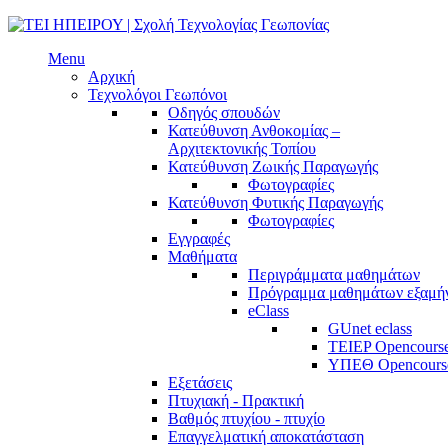
Menu
Αρχική
Τεχνολόγοι Γεωπόνοι
Οδηγός σπουδών
Κατεύθυνση Ανθοκομίας –
Αρχιτεκτονικής Τοπίου
Κατεύθυνση Ζωικής Παραγωγής
Φωτογραφίες
Κατεύθυνση Φυτικής Παραγωγής
Φωτογραφίες
Εγγραφές
Μαθήματα
Περιγράμματα μαθημάτων
Πρόγραμμα μαθημάτων εξαμή
eClass
GUnet eclass
TEIEP Opencours
ΥΠΕΘ Opencours
Εξετάσεις
Πτυχιακή - Πρακτική
Βαθμός πτυχίου - πτυχίο
Επαγγελματική αποκατάσταση