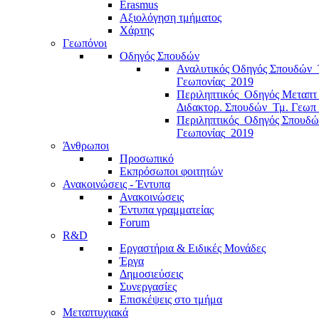
Erasmus
Αξιολόγηση τμήματος
Χάρτης
Γεωπόνοι
Οδηγός Σπουδών
Αναλυτικός Οδηγός Σπουδών_
Γεωπονίας_2019
Περιληπτικός_Οδηγός Μεταπτ
Διδακτορ. Σπουδών_Τμ. Γεωπ
Περιληπτικός_Οδηγός Σπουδώ
Γεωπονίας_2019
Άνθρωποι
Προσωπικό
Εκπρόσωποι φοιτητών
Ανακοινώσεις - Έντυπα
Ανακοινώσεις
Έντυπα γραμματείας
Forum
R&D
Εργαστήρια & Ειδικές Μονάδες
Έργα
Δημοσιεύσεις
Συνεργασίες
Επισκέψεις στο τμήμα
Μεταπτυχιακά