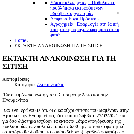
Υδατοκαλλιέργειες – Παθολογικά
προβλήματα εκτρεφόμενων
υδρόβιων οργανισμών
Αειφόρα Έργα Πράσινου
Αγροχημεία –Εφαρμογές στη ζωική
και φυτική παραγωγή/φαρμακευτικά
φυτά
Home
/
ΕΚΤΑΚΤΗ ΑΝΑΚΟΙΝΩΣΗ ΓΙΑ ΤΗ ΣΙΤΙΣΗ
ΕΚΤΑΚΤΗ ΑΝΑΚΟΙΝΩΣΗ ΓΙΑ ΤΗ
ΣΙΤΙΣΗ
Λεπτομέρειες
Κατηγορία:
Ανακοινώσεις
Έκτακτη Ανακοίνωση για τη Σίτιση στην Άρτα και την
Ηγουμενίτσα
Σας ενημερώνουμε ότι, οι δικαιούχοι σίτισης που διαμένουν στην
Άρτα και την Ηγουμενίτσα, ότι από το Σάββατο 27/02/2021 και
για όσο διάστημα ισχύουν τα έκτακτα μέτρα απαγόρευσης της
κυκλοφορίας των πολιτών μετά τις 6.00 μμ, το τοπικό φοιτητικό
εστιατόριο θα διαθέτει το πακέτο δείπνου( βραδινό φαγητό) στο