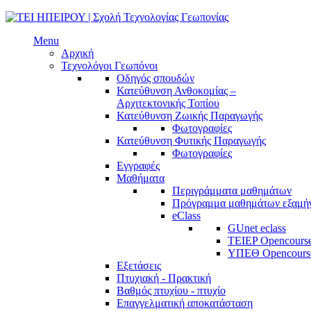
Menu
Αρχική
Τεχνολόγοι Γεωπόνοι
Οδηγός σπουδών
Κατεύθυνση Ανθοκομίας –
Αρχιτεκτονικής Τοπίου
Κατεύθυνση Ζωικής Παραγωγής
Φωτογραφίες
Κατεύθυνση Φυτικής Παραγωγής
Φωτογραφίες
Εγγραφές
Μαθήματα
Περιγράμματα μαθημάτων
Πρόγραμμα μαθημάτων εξαμή
eClass
GUnet eclass
TEIEP Opencours
ΥΠΕΘ Opencours
Εξετάσεις
Πτυχιακή - Πρακτική
Βαθμός πτυχίου - πτυχίο
Επαγγελματική αποκατάσταση